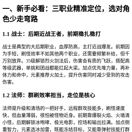
一、新手必看：三职业精准定位，选对角
色少走弯路
1.1 战士：后期近战王者，前期稳扎稳打
战士是典型的大后期职业，血厚防高，主打近战爆发。前期因
为手短，刷怪效率不如其他两个职业，还需要频繁补给，但千
万别放弃。35级解锁烈火剑法后，伤害会有质的飞跃，搭配高
等级武器，单挑和团战都能扛起大梁。加点优先堆力量，再补
体力和命中，元素推荐火加土，提升伤害同时减少受到的攻击
伤害。
1.2 法师：群刷效率担当，走位是核心
法师是升级和清场的一把好手，远程群攻技能多，刷怪速度
快，但血量薄弱，很怕被怪物近身。前期靠爆裂火焰、火墙清
小怪，后期解锁冰咆哮、极光电影，控场和输出拉满。加点侧
重智力，元素选冰加雷，既能冻结目标，又能靠弹射技能打群