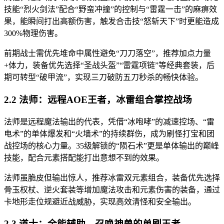
技能“烈火剑法”配合“野蛮冲撞”的控制与“雷霆一击”的麻痹效
果，能瞬间打出高额伤害，触发合击技“怒斩天下”时更能造成
300%物理伤害。
前期战士需优先堆命中属性避免“刀刀落空”，推荐加点力量
+体力，装备优先选择“圣战头盔”“雷霆项链”等经典套装，后
期可转型“破甲流”，实现三刀破防五刀秒杀的畅快体验。
2.2 法师：远程AOE王者，冰雷组合掌控战场
法师是远程魔法输出的代表，凭借“冰咆哮”的减速控场、“雷
电术”的单体爆发和“火墙术”的持续群伤，成为刷怪打宝和团
战控场的核心力量。35级解锁的“陨石术”更是单体输出的巅峰
技能，配合元素搭配能打出意想不到的效果。
法师虽脆皮但输出惊人，推荐冰雷双元素组合，装备优先选择
骨玉权杖、逆火套装等增加魔法攻击和元素伤害的装备，通过
卡地形走位规避近战威胁，实现高效清怪和安全输出。
2.3 道士：全能辅助，召唤神兽的单刷王者