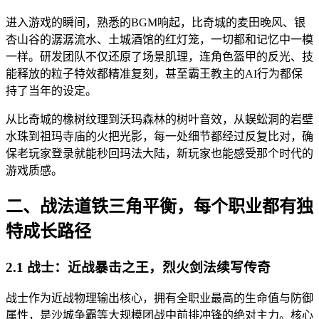
进入游戏的瞬间，熟悉的BGM响起，比奇城的麦田晚风、银
杏山谷的潺潺流水、土城酒馆的红灯笼，一切都和记忆中一模
一样。研发团队不仅还原了场景肌理，连角色盔甲的反光、技
能释放的粒子特效都精准复刻，甚至霸王教主的AI行为都保
持了当年的设定。
从比奇城的橡树纹理到沃玛森林的树叶音效，从蜈蚣洞的岩壁
水珠到祖玛寺庙的火把光影，每一处细节都经过反复比对，确
保老玩家登录就能秒回玛法大陆，新玩家也能感受那个时代的
游戏质感。
二、战法道铁三角平衡，每个职业都有独
特成长路径
2.1 战士：近战暴击之王，烈火剑法续写传奇
战士作为近战物理输出核心，拥有全职业最高的生命值与防御
属性，是沙城争霸等大规模团战中前排冲锋的绝对主力。核心