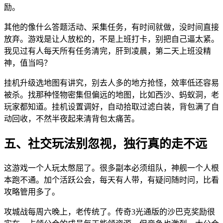
励。
其他的像什么答题活动、采集任务，有时间就做，没时间直接
放弃。游戏是让人放松的，不是上班打卡，别把自己逼太紧。
我见过有人每天所有任务清完，肝到凌晨，第二天上班没精
神，值当吗？
挂机升级选地图有讲究，别去人多的地方抢怪，效率低还容易
被杀。找那种怪物密集但偏远的地图，比如西沙、蚂蚁洞，老
玩家都知道。挂机设置调好，自动拾取过滤白装，背包满了自
动回收，不然半夜起来清背包太痛苦。
五、社交玩法别忽视，独行真的走不远
这游戏一个人玩太憋屈了。很多副本必须组队，神舰一个人根
本跑不通。加个活跃公会，每天有人带，有疑问随时问，比看
攻略管用多了。
攻城战每周六晚上，老传统了。传奇3光通版的沙巴克奖励很