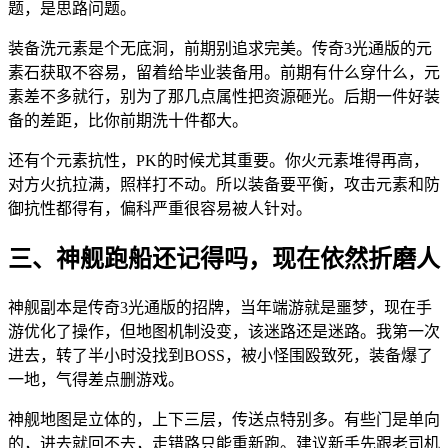
题，是思路问题。
装备洗元素是个无底洞，前期别追求完美。传奇3光通版的元
素石获取不容易，留着给毕业装备用。前期有什么穿什么，元
素差不多就行，别为了那几点属性把资源砸光。后期一件好装
备的差距，比你前期洗十件都大。
还有个元素抗性，PK的时候尤其重要。你火元素堆得再高，
对方火抗拉满，照样打不动。所以装备要平衡，攻击元素和防
御抗性都得有，偏科严重很容易被人针对。
三、神舰跑船还记得吗，现在依然折磨人
神舰副本是传奇3光通版的招牌，当年端游就是噩梦，现在手
游优化了操作，但地图机制没变，该迷路还是迷路。我第一次
进去，转了半小时没找到BOSS，被小怪围殴致死，装备爆了
一地，气得差点删游戏。
神舰地图是立体的，上下三层，传送点特别多。有些门是单向
的，进去就回不去，走错路只能重新跑。建议新手先跟老司机