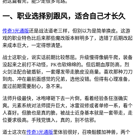
把这篇看完，能少走很多弯路。
一、职业选择别跟风，适合自己才长久
传奇3光通版
还是战法道老三样，但别以为是简单换皮。这游
戏的职业特色比后来那些魔改版本鲜明多了，选错了后期改起
来成本巨大，一定得想清楚。
战士这职业，说实话前期比较憋屈。升级慢得像蜗牛爬，装备
没起来之前打不动怪，PK也软绵绵的。但后期血厚防高，烈
火剑法配合破盾斩，一套爆发带走脆皮没商量。喜欢那种刀刀
到肉、冲在最前面感觉的兄弟，选他没错。但得有心理准备，
度过前期需要耐心，急不来。
法师升级最快，冰咆哮砸下去一片倒，看着经验条狂涨确实
爽。元素系统对法师提升巨大，冰雷双修或者单修一系，看个
人喜好。但脆也是真的脆，被战士近身基本就是一套带走，走
位要求极高。手残党慎入，真的，别不信邪。
道士这次在
传奇3光通版
里体验很好，召唤骷髅加神兽，两个