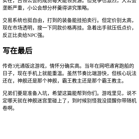
实在，占领公会的成员每天能领资源。但竞争也激烈，大公会
垄断严重，小公会想分杯羹得讲究策略。
交易系统也挺自由，打到的装备能挂拍卖行。但定价别太高，
现在市场透明，搜一下同款价格再挂。急着出手就压低点价，
反正比卖给NPC强。
写在最后
传奇3光通版这游戏，情怀分确实高。当年在网吧通宵跑船的
日子，现在手机上就能重温。虽然节奏比端游快，但核心玩法
还在，神舰还是那个神舰，霸王教主还是那个霸王教主。
兄弟们要是准备入坑，希望这篇能帮到你们。游戏里见，说不
定哪天就在神舰迷宫里碰上了，到时候别怪我没提醒你带随机
卷啊。