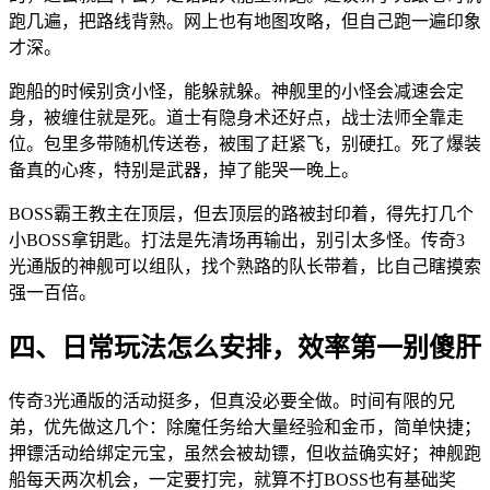
跑几遍，把路线背熟。网上也有地图攻略，但自己跑一遍印象
才深。
跑船的时候别贪小怪，能躲就躲。神舰里的小怪会减速会定
身，被缠住就是死。道士有隐身术还好点，战士法师全靠走
位。包里多带随机传送卷，被围了赶紧飞，别硬扛。死了爆装
备真的心疼，特别是武器，掉了能哭一晚上。
BOSS霸王教主在顶层，但去顶层的路被封印着，得先打几个
小BOSS拿钥匙。打法是先清场再输出，别引太多怪。传奇3
光通版的神舰可以组队，找个熟路的队长带着，比自己瞎摸索
强一百倍。
四、日常玩法怎么安排，效率第一别傻肝
传奇3光通版的活动挺多，但真没必要全做。时间有限的兄
弟，优先做这几个：除魔任务给大量经验和金币，简单快捷；
押镖活动给绑定元宝，虽然会被劫镖，但收益确实好；神舰跑
船每天两次机会，一定要打完，就算不打BOSS也有基础奖