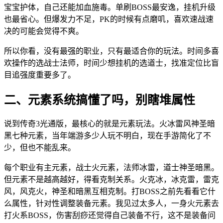
宝宝护体，自己还能加血施毒。单刷BOSS最安逸，挂机升级
也最省心。但爆发力不足，PK的时候有点磨叽，喜欢速战速
决的可能会觉得不爽。
所以你看，没有最强的职业，只有最适合你的玩法。时间多喜
欢操作的选战士法师，时间少想挂机的选道士，找准定位比盲
目追强度重要多了。
二、元素系统搞懂了吗，别瞎堆属性
说到传奇3光通版，最核心的就是元素玩法。火冰雷风神圣暗
黑七种元素，当年端游多少人玩不明白，现在手游简化了不
少，但也不能乱来。
每个职业有主元素，战士火元素，法师冰雷，道士神圣暗黑。
但元素不是越高越好，得看克制关系。火克冰，冰克雷，雷克
风，风克火，神圣和暗黑互相克制。打BOSS之前先看看它什
么属性，针对性调整装备元素。我见过太多人，一身火元素去
打火系BOSS，伤害刮痧还觉得自己装备不行，这不是装备问